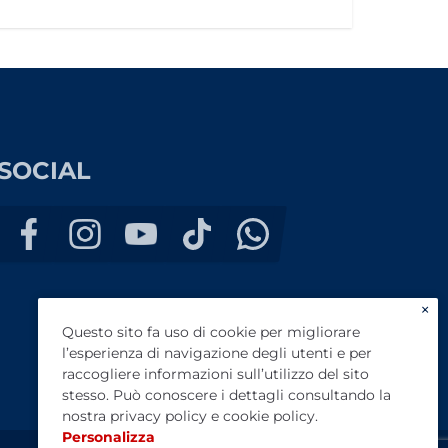
SOCIAL
×
Questo sito fa uso di cookie per migliorare
l’esperienza di navigazione degli utenti e per
raccogliere informazioni sull’utilizzo del sito
stesso. Può conoscere i dettagli consultando la
nostra
privacy policy
e
cookie policy
.
Personalizza