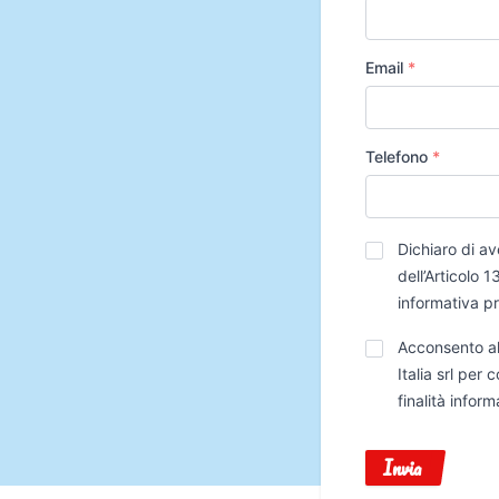
Email
*
Telefono
*
Privacy
*
Dichiaro di av
dell’Articolo
informativa p
Trattamento
Acconsento al
Dati
Italia srl per
finalità infor
Invia