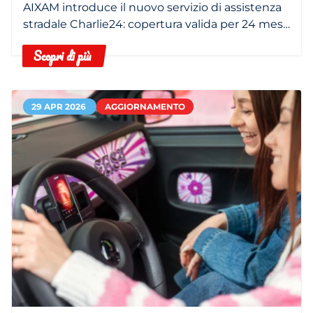
SUPPORTO PER LA TUA MOBILITÀ
AIXAM introduce il nuovo servizio di assistenza
stradale Charlie24: copertura valida per 24 mesi,
servizio di traino e custodia del veicolo e
Scopri di più
interventi sul posto 24 ore su 24
29 APR 2026
AGGIORNAMENTO