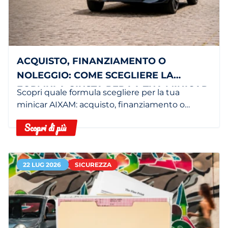
ACQUISTO, FINANZIAMENTO O
NOLEGGIO: COME SCEGLIERE LA
FORMULA GIUSTA PER LA TUA MINICAR
Scopri quale formula scegliere per la tua
minicar AIXAM: acquisto, finanziamento o
noleggio in base alle tue esigenze.
Scopri di più
22 LUG 2026
SICUREZZA