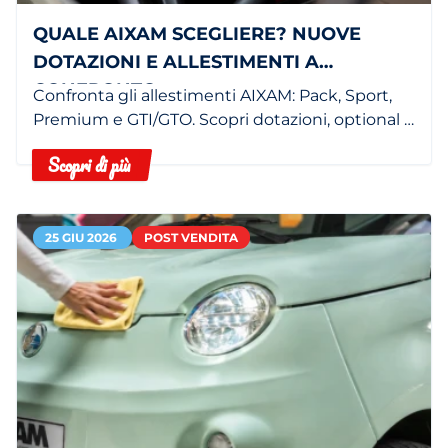
QUALE AIXAM SCEGLIERE? NUOVE
DOTAZIONI E ALLESTIMENTI A
CONFRONTO
Confronta gli allestimenti AIXAM: Pack, Sport,
Premium e GTI/GTO. Scopri dotazioni, optional e
minicar più adatta in concessionaria.
Scopri di più
25 GIU 2026
POST VENDITA