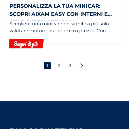
PERSONALIZZA LA TUA MINICAR:
SCOPRI AIXAM EASY CON INTERNI E
STILE CUSTOMIZZABILI
Scegliere una minicar non significa più solo
valutare motore, autonomia o prezzo. Con
AIXAM Easy, rendi il tuo veicolo davvero tuo,
Scopri di più
personalizzandolo in base al tuo stile.
1
2
3