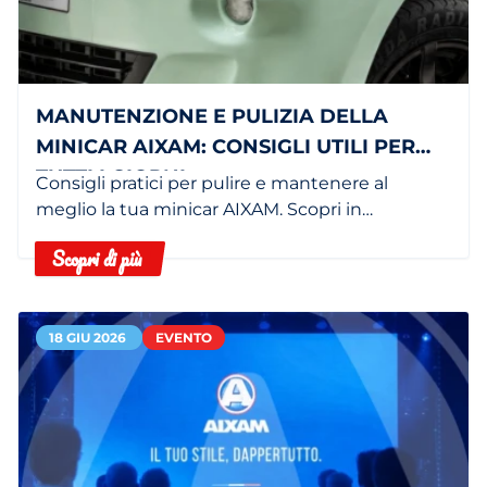
MANUTENZIONE E PULIZIA DELLA
MINICAR AIXAM: CONSIGLI UTILI PER
TUTTI I GIORNI
Consigli pratici per pulire e mantenere al
meglio la tua minicar AIXAM. Scopri in
concessionaria i servizi dedicati.
Scopri di più
18 GIU 2026
EVENTO