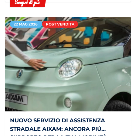
Scopri di più
leggero.
22 MAG 2026
POST VENDITA
NUOVO SERVIZIO DI ASSISTENZA
STRADALE AIXAM: ANCORA PIÙ