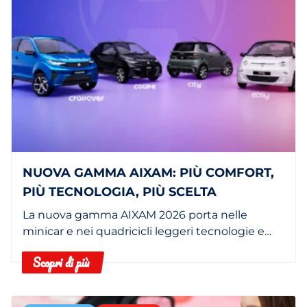
NUOVA GAMMA AIXAM: PIÙ COMFORT,
PIÙ TECNOLOGIA, PIÙ SCELTA
La nuova gamma AIXAM 2026 porta nelle
minicar e nei quadricicli leggeri tecnologie e
dotazioni che fino a poco tempo fa erano
Scopri di più
riservate a segmenti superiori.