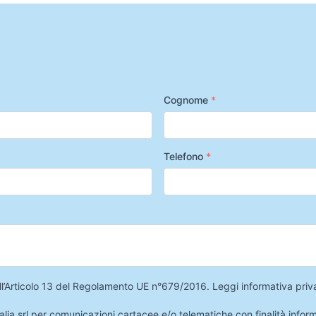
Cognome
*
Telefono
*
 dell’Articolo 13 del Regolamento UE n°679/2016.
Leggi informativa priv
lia srl per comunicazioni cartacee e/o telematiche con finalità infor