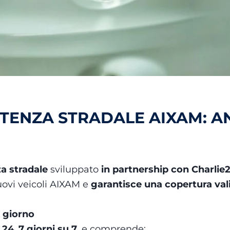
ISTENZA STRADALE AIXAM: 
za stradale
sviluppato
in partnership con Charlie
ovi veicoli AIXAM e
garantisce una copertura vali
 giorno
 24
,
7 giorni su 7
, e comprende: