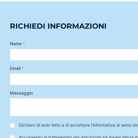
RICHIEDI INFORMAZIONI
Nome
*
Email
*
Messaggio
Privacy
*
Dichiaro di aver letto e di accettare l’informativa ai sensi
Trattamento
Acconsento al trattamento dei dati forniti ad Aixam Mega Ita