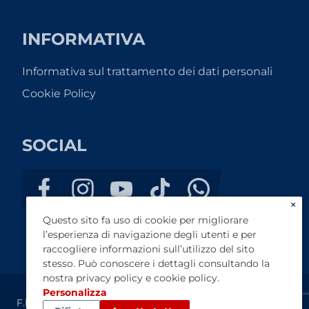
INFORMATIVA
Informativa sul trattamento dei dati personali
Cookie Policy
SOCIAL
×
Questo sito fa uso di cookie per migliorare
l’esperienza di navigazione degli utenti e per
raccogliere informazioni sull’utilizzo del sito
stesso. Può conoscere i dettagli consultando la
nostra
privacy policy
e
cookie policy
.
Personalizza
F.lli Cagnazzi Snc - P.IVA 05083910728 - REA: BA 395531 -